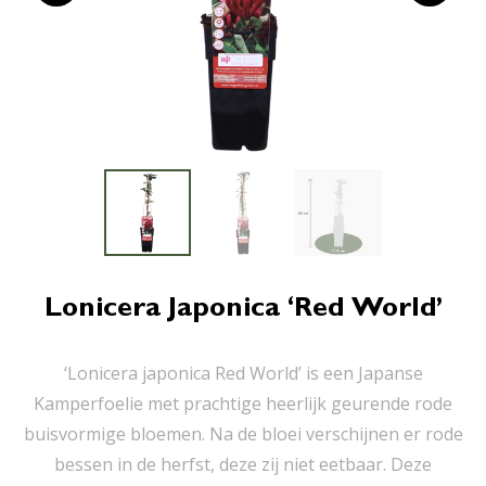
Lonicera Japonica ‘Red World’
‘Lonicera japonica Red World’ is een Japanse
Kamperfoelie met prachtige heerlijk geurende rode
buisvormige bloemen. Na de bloei verschijnen er rode
bessen in de herfst, deze zij niet eetbaar. Deze