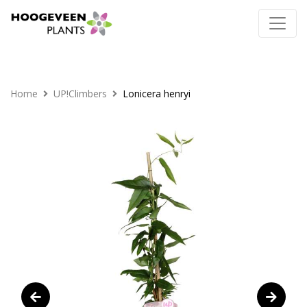
Home
UP!Climbers
Lonicera henryi