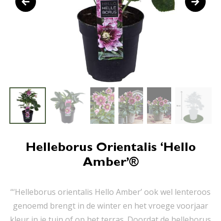
Helleborus Orientalis ‘Hello
Amber’®
“‘Helleborus orientalis Hello Amber’ ook wel lenteroos
genoemd brengt in de winter en het vroege voorjaar
kleur in je tuin of op het terras. Doordat de helleborus