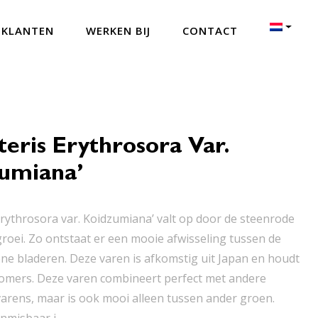
 KLANTEN
WERKEN BIJ
CONTACT
eris Erythrosora Var.
zumiana’
erythrosora var. Koidzumiana’ valt op door de steenrode
roei. Zo ontstaat er een mooie afwisseling tussen de
ne bladeren. Deze varen is afkomstig uit Japan en houdt
omers. Deze varen combineert perfect met andere
varens, maar is ook mooi alleen tussen ander groen.