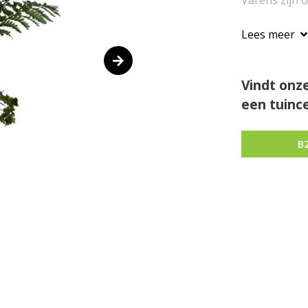
Varens zijn o
Lees meer
Vindt onze
een tuince
B