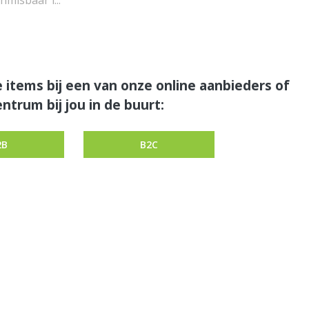
nmisbaar i...
 items bij een van onze online aanbieders of
ntrum bij jou in de buurt:
2B
B2C