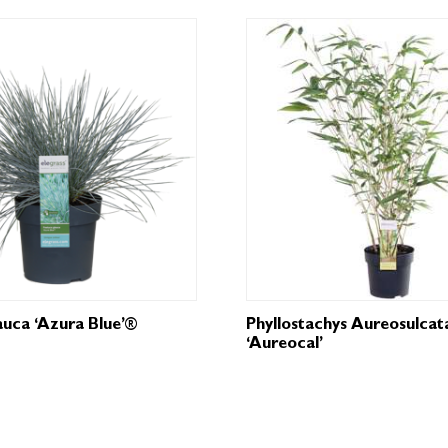
auca ‘Azura Blue’®
Phyllostachys Aureosulcat
‘Aureocal’