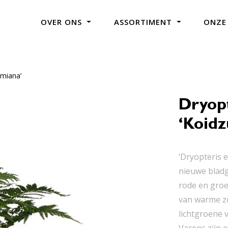
OVER ONS
ASSORTIMENT
ONZE
umiana’
Dryopt
‘Koid
‘Dryopteris 
nieuwe bladg
rode en groe
van warme z
lichtgroene 