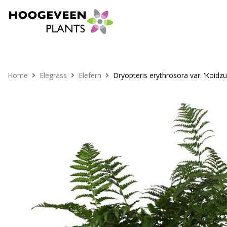
Home
Elegrass
Elefern
Dryopteris erythrosora var. ‘Koidz