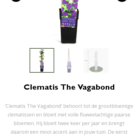
Clematis The Vagabond
‘Clematis The Vagabond’ behoort tot de grootbloemige
clematissen en bloeit met volle fluweelachtige paarse
bloemen. Hij bloeit twee keer per jaar en brengt
daarom een mooi accent aan in jouw tuin. De eerst