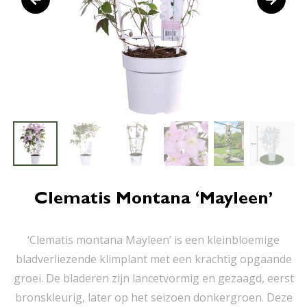
Clematis Montana ‘Mayleen’
‘Clematis montana Mayleen’ is een kleinbloemige
bladverliezende klimplant met een krachtig opgaande
groei. De bladeren zijn lancetvormig en gezaagd, eerst
bronskleurig, later op het seizoen donkergroen. Deze