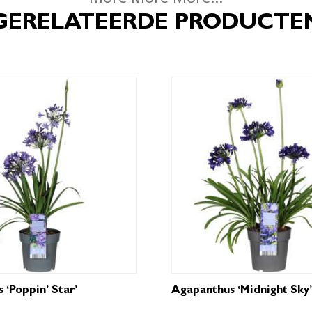
GERELATEERDE PRODUCTE
 ‘Poppin’ Star’
Agapanthus ‘Midnight Sky’