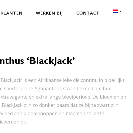
 KLANTEN
WERKEN BIJ
CONTACT
thus ‘BlackJack’
lackJack’ is een Afrikaanse lelie die continu in bloei lijkt
ze spectaculaire Agapanthus staan bekend om hun
extravagante én extra lange bloeiperiode. De bloemen en
lackJack zijn zo donker paars dat ze bijna zwart zijn.
rvloed aan bloemknoppen en bloemen zal deze
edereen po...