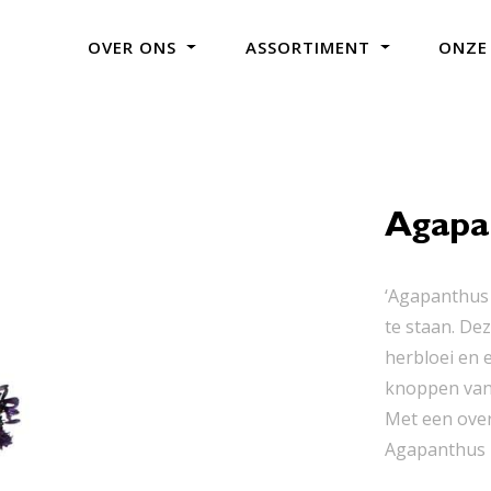
OVER ONS
ASSORTIMENT
ONZE
Agapan
‘Agapanthus B
te staan. De
herbloei en 
knoppen van B
Met een ove
Agapanthus i