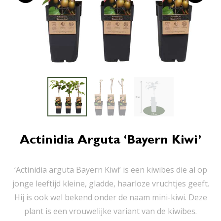
Actinidia Arguta ‘Bayern Kiwi’
‘Actinidia arguta Bayern Kiwi’ is een kiwibes die al op
jonge leeftijd kleine, gladde, haarloze vruchtjes geeft.
Hij is ook wel bekend onder de naam mini-kiwi. Deze
plant is een vrouwelijke variant van de kiwibes.