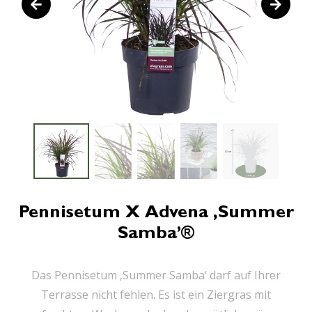
Pennisetum X Advena ‚Summer
Samba’®
Das Pennisetum ‚Summer Samba‘ darf auf Ihrer
Terrasse nicht fehlen. Es ist ein Ziergras mit