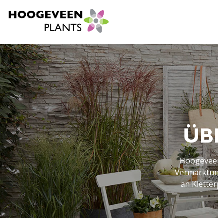
ÜB
Hoogeveen 
Vermarktung
an Klette