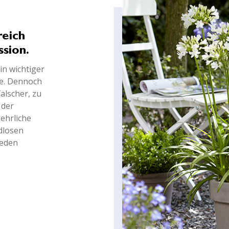
reich
ssion.
in wichtiger
te. Dennoch
alscher, zu
 der
ehrliche
dlosen
jeden