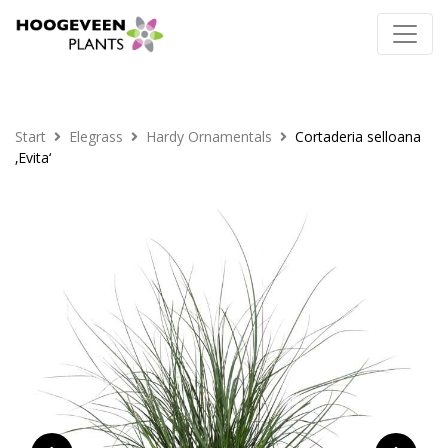
Start
Elegrass
Hardy Ornamentals
Cortaderia selloana
‚Evita‘