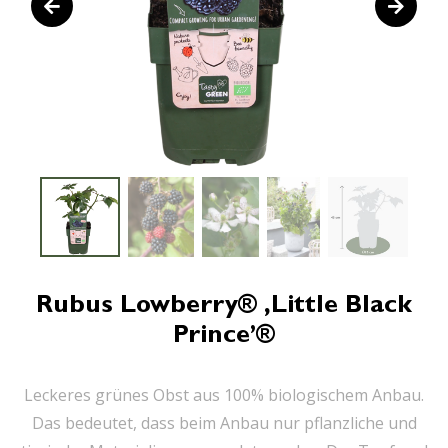
Rubus Lowberry® ‚Little Black
Prince’®
Leckeres grünes Obst aus 100% biologischem Anbau.
Das bedeutet, dass beim Anbau nur pflanzliche und