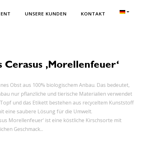
MENT
UNSERE KUNDEN
KONTAKT
 Cerasus ‚Morellenfeuer‘
nes Obst aus 100% biologischem Anbau. Das bedeutet,
bau nur pflanzliche und tierische Materialien verwendet
Topf und das Etikett bestehen aus recyceltem Kunststoff
it eine saubere Lösung für die Umwelt.
us Morellenfeuer‘ ist eine köstliche Kirschsorte mit
ichen Geschmack...