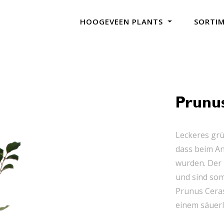
HOOGEVEEN PLANTS
SORTI
Prunus
Leckeres grü
dass beim An
wurden. Der 
und sind som
Prunus Ceras
einem säuerl