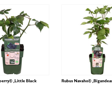
erry® ‚Little Black
Rubus Navaho® ‚Bigandear