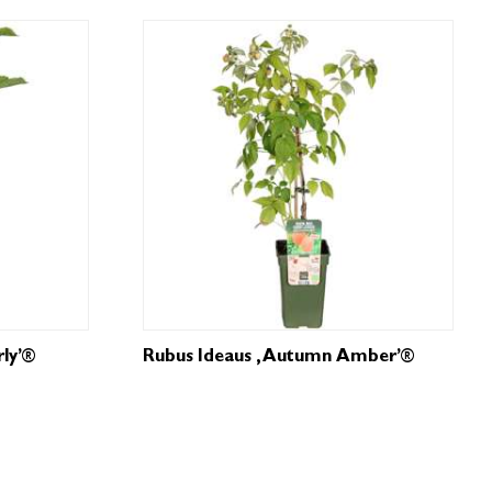
ly’®
Rubus Ideaus ‚Autumn Amber’®