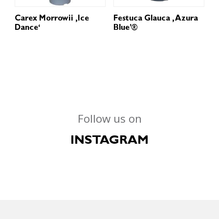
Carex Morrowii ‚Ice
Festuca Glauca ‚Azura
Dance‘
Blue’®
Follow us on
INSTAGRAM