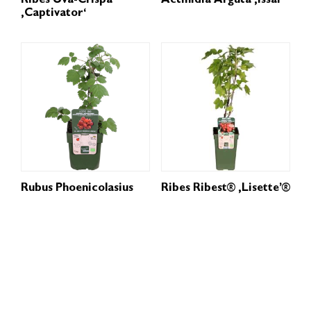
Ribes Uva-Crispa
Actinidia Arguta ‚Issai‘
‚Captivator‘
Rubus Phoenicolasius
Ribes Ribest® ‚Lisette’®