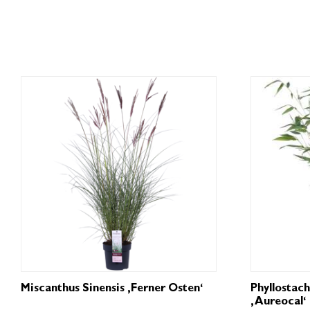
Miscanthus Sinensis ‚Ferner Osten‘
Phyllostac
‚Aureocal‘