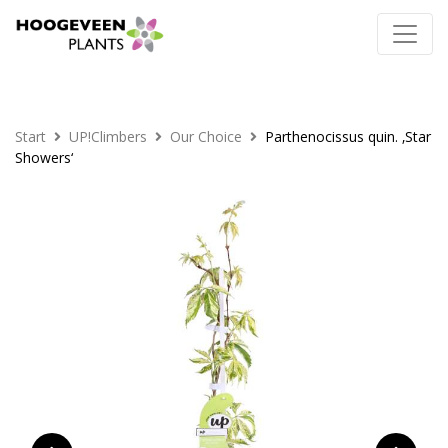
Start
UP!Climbers
Our Choice
Parthenocissus quin. ‚Star
Showers‘