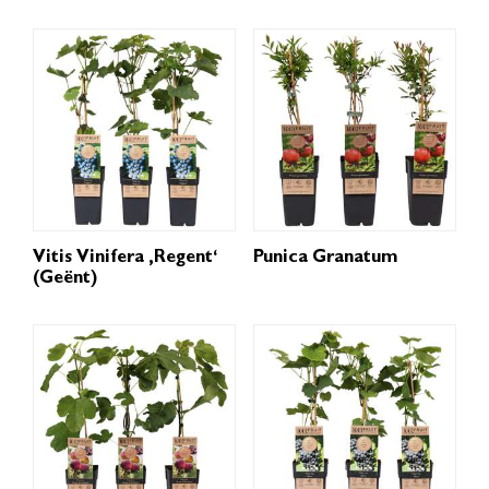
Vitis Vinifera ‚Regent‘
Punica Granatum
(geënt)