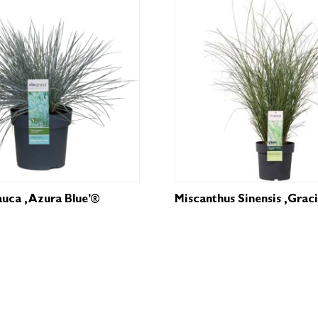
auca ‚Azura Blue’®
Miscanthus Sinensis ‚Graci