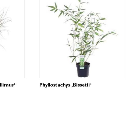
llimus‘
Phyllostachys ‚Bissetii‘