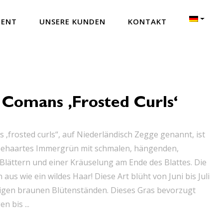
MENT
UNSERE KUNDEN
KONTAKT
 Comans ‚Frosted Curls‘
 ‚frosted curls“, auf Niederländisch Zegge genannt, ist
 behaartes Immergrün mit schmalen, hängenden,
lättern und einer Kräuselung am Ende des Blattes. Die
 aus wie ein wildes Haar! Diese Art blüht von Juni bis Juli
ligen braunen Blütenständen. Dieses Gras bevorzugt
n bis ...