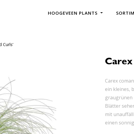
HOOGEVEEN PLANTS
SORTI
 Curls‘
Carex
Carex comans
ein kleines,
graugrünen B
Blätter sehen
mit unauffäl
einen sonnige