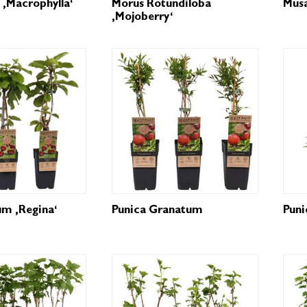
 ‚Macrophylla‘
Morus Rotundiloba
Musa
‚Mojoberry‘
um ‚Regina‘
Punica Granatum
Puni