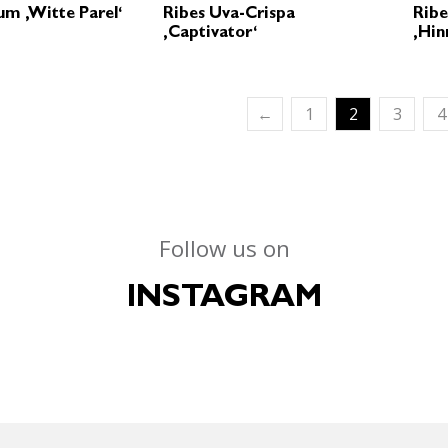
um ‚Witte Parel‘
Ribes Uva-Crispa
Ribe
‚Captivator‘
‚Hin
←
1
2
3
4
Follow us on
INSTAGRAM