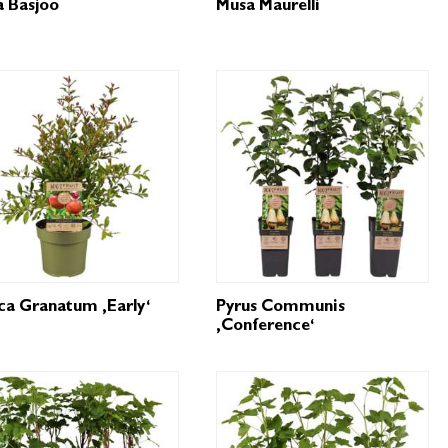
 Basjoo
Musa Maurelli
ca Granatum ‚Early‘
Pyrus Communis
‚Conference‘