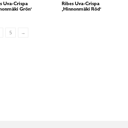
s Uva-Crispa
Ribes Uva-Crispa
nonmäki Grön‘
‚Hinnonmäki Röd‘
5
→